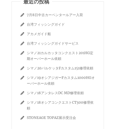
最近の投稿
7月8日中古カーペンタールアー入荷
台湾フィッシングガイド
アカメガイド船
台湾フィッシングガイドサービス
シマノ21カルカッタコンクエスト201HG定
期オーバーホール依頼
シマノ20バルケッタFカスタム151修理依頼
シマノ19オシアジガーFカスタム1000HGオ
ーバーホール依頼
シマノ18アンタレスDC MD修理依頼
シマノ18オシアコンクエストCT300修理依
頼
STONEAGE TOPAZ展示受注会