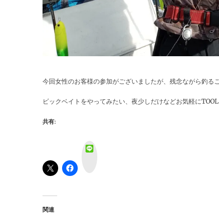
今回女性のお客様の参加がございましたが、残念ながら釣る
ビックベイトをやってみたい、夜少しだけなどお気軽にTOOL 
共有:
L
i
n
e
関連