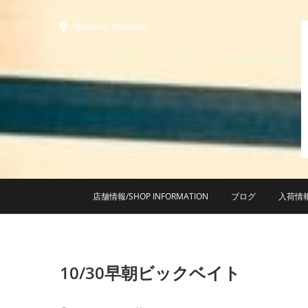
Skip
to
Monzen-Nakacho
content
店舗情報/SHOP INFORMATION
ブログ
入荷情
10/30早朝ビックベイト