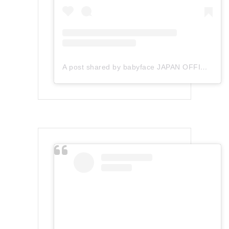
A post shared by babyface JAPAN OFFICIAL (@babyface_japan)