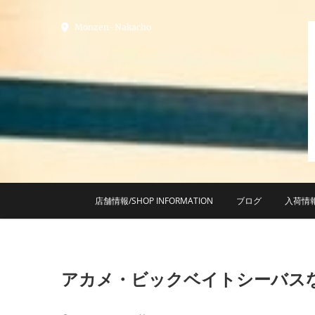
Skip
to
Monzen-Nakacho
content
店舗情報/SHOP INFORMATION
ブログ
入荷情
アカメ・ビックベイトシーバス