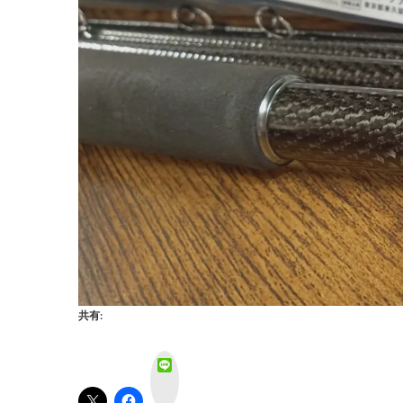
共有:
L
i
n
e