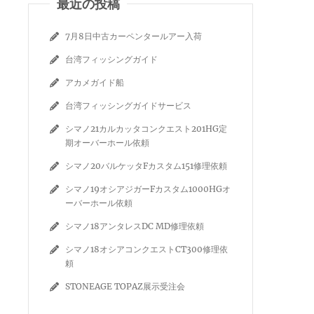
最近の投稿
7月8日中古カーペンタールアー入荷
台湾フィッシングガイド
アカメガイド船
台湾フィッシングガイドサービス
シマノ21カルカッタコンクエスト201HG定
期オーバーホール依頼
シマノ20バルケッタFカスタム151修理依頼
シマノ19オシアジガーFカスタム1000HGオ
ーバーホール依頼
シマノ18アンタレスDC MD修理依頼
シマノ18オシアコンクエストCT300修理依
頼
STONEAGE TOPAZ展示受注会