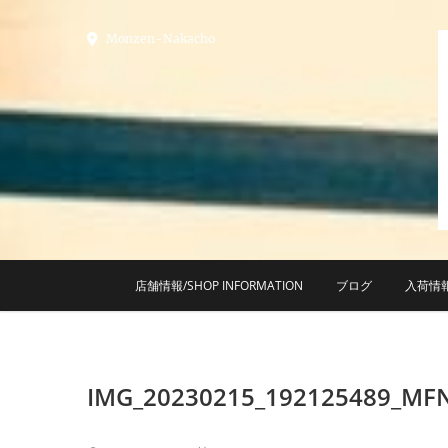
Skip
to
Monzen-Nakacho
content
店舗情報/SHOP INFORMATION
ブログ
入荷情
IMG_20230215_192125489_MF