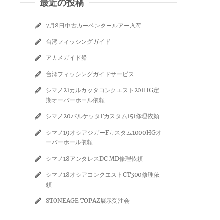
最近の投稿
7月8日中古カーペンタールアー入荷
台湾フィッシングガイド
アカメガイド船
台湾フィッシングガイドサービス
シマノ21カルカッタコンクエスト201HG定
期オーバーホール依頼
シマノ20バルケッタFカスタム151修理依頼
シマノ19オシアジガーFカスタム1000HGオ
ーバーホール依頼
シマノ18アンタレスDC MD修理依頼
シマノ18オシアコンクエストCT300修理依
頼
STONEAGE TOPAZ展示受注会