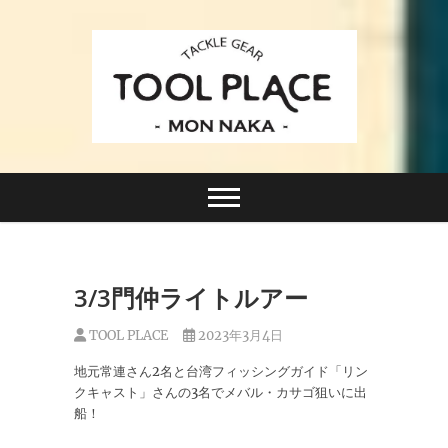
Skip
to
content
小さなルアーフィッシングショップ「ツールプレイ
TACKLE GEAR
ス」が門前仲町に近日オープン！
TOOL PLACE ツー
ルプレイス
3/3門仲ライトルアー
TOOL PLACE
2023年3月4日
地元常連さん2名と台湾フィッシングガイド「リン
クキャスト」さんの3名でメバル・カサゴ狙いに出
船！