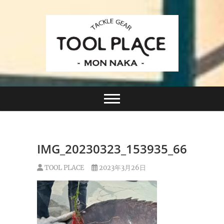
Skip
to
content
小さなルアーフィッシングショップ「ツールプレイ
TACKLE GEAR
ス」が門前仲町に近日オープン！
TOOL PLACE ツー
ルプレイス
IMG_20230323_153935_667
TOOL PLACE
2023年3月26日