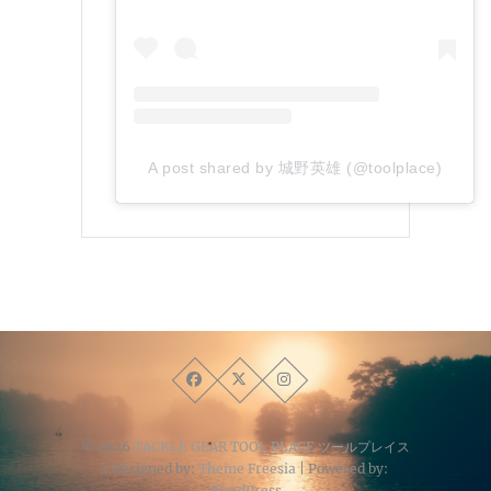
A post shared by 城野英雄 (@toolplace)
© 2026
TACKLE GEAR TOOL PLACE ツールプレイス
| Designed by:
Theme Freesia
| Powered by:
WordPress