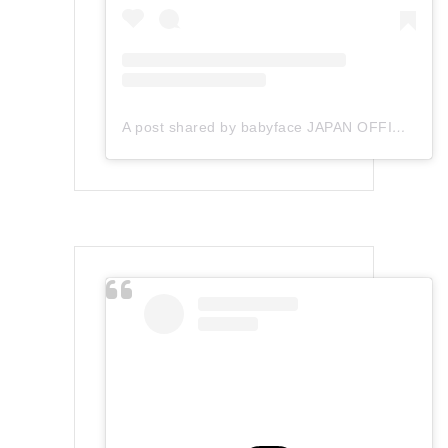
A post shared by babyface JAPAN OFFICIAL (@babyface_japan)