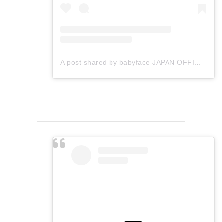
A post shared by babyface JAPAN OFFICIAL (@babyface_japan)