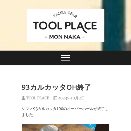
Skip
to
content
小さなルアーフィッシングショップ「ツールプレイ
TACKLE GEAR
ス」が門前仲町に近日オープン！
TOOL PLACE ツー
ルプレイス
93カルカッタOH終了
TOOL PLACE
2023年10月2日
シマノ93カルカッタ100のオーバーホールが終了し
ました。