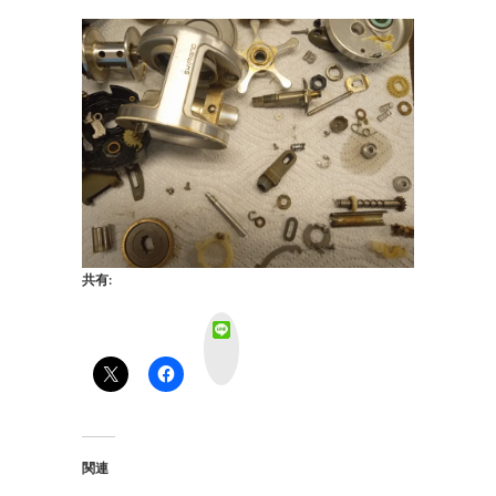
共有:
L
i
n
e
関連