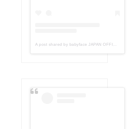
A post shared by babyface JAPAN OFFICIAL (@babyface_japan)