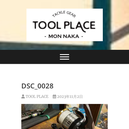
Skip
to
content
小さなルアーフィッシングショップ「ツールプレイ
TACKLE GEAR
ス」が門前仲町に近日オープン！
TOOL PLACE ツー
ルプレイス
DSC_0028
TOOL PLACE
2023年11月2日