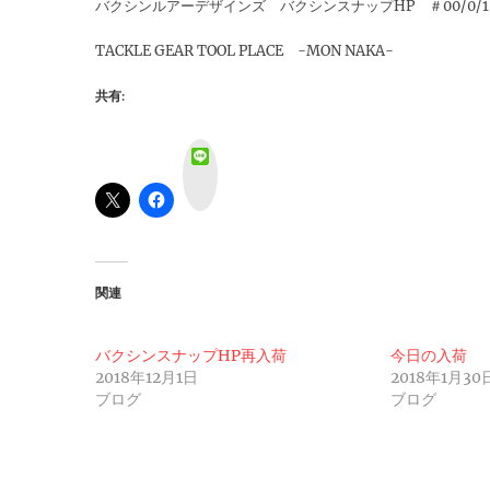
バクシンルアーデザインズ バクシンスナップHP ＃00/0/1.0/1.5
TACKLE GEAR TOOL PLACE -MON NAKA-
共有:
L
i
n
e
関連
バクシンスナップHP再入荷
今日の入荷
2018年12月1日
2018年1月30
ブログ
ブログ