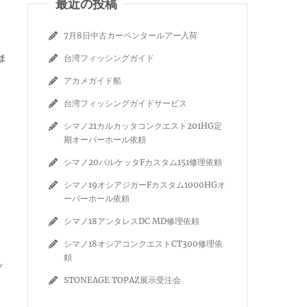
最近の投稿
7月8日中古カーペンタールアー入荷
ま
台湾フィッシングガイド
アカメガイド船
台湾フィッシングガイドサービス
シマノ21カルカッタコンクエスト201HG定
期オーバーホール依頼
シマノ20バルケッタFカスタム151修理依頼
シマノ19オシアジガーFカスタム1000HGオ
ーバーホール依頼
シマノ18アンタレスDC MD修理依頼
シマノ18オシアコンクエストCT300修理依
頼
プ
STONEAGE TOPAZ展示受注会