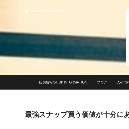
Skip
to
Monzen-Nakacho
content
店舗情報/SHOP INFORMATION
ブログ
入荷情
最強スナップ買う価値が十分に