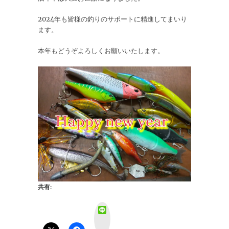
2024年も皆様の釣りのサポートに精進してまいり
ます。
本年もどうぞよろしくお願いいたします。
共有:
L
i
n
e