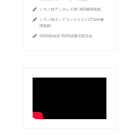
シマノ18アンタレスDC MD修理依頼
シマノ18オシアコンクエストCT300修
理依頼
STONEAGE TOPAZ展示受注会