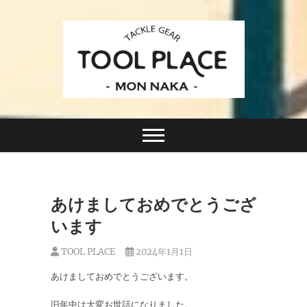
Skip
to
content
小さなルアーフィッシングショップ「ツールプレイ
TACKLE GEAR
ス」が門前仲町に近日オープン！
TOOL PLACE ツー
ルプレイス
あけましておめでとうござ
います
TOOL PLACE
2024年1月1日
あけましておめでとうございます。
旧年中は大変お世話になりました。