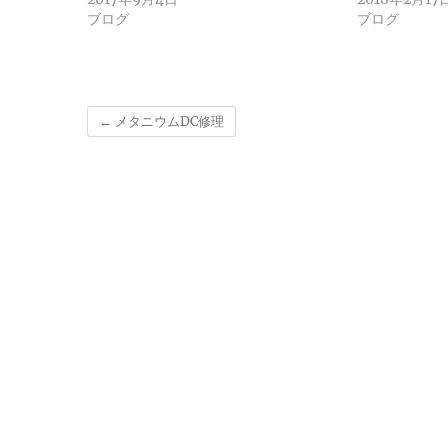
ブログ
ブログ
←
メタニウムDC修理