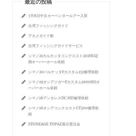
最近の投稿
7月8日中古カーペンタールアー入荷
台湾フィッシングガイド
アカメガイド船
台湾フィッシングガイドサービス
シマノ21カルカッタコンクエスト201HG定
期オーバーホール依頼
シマノ20バルケッタFカスタム151修理依頼
シマノ19オシアジガーFカスタム1000HGオ
ーバーホール依頼
シマノ18アンタレスDC MD修理依頼
シマノ18オシアコンクエストCT300修理依
頼
STONEAGE TOPAZ展示受注会