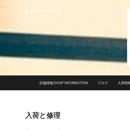
Skip
to
Monzen-Nakacho
content
店舗情報/SHOP INFORMATION
ブログ
入荷情
入荷と修理