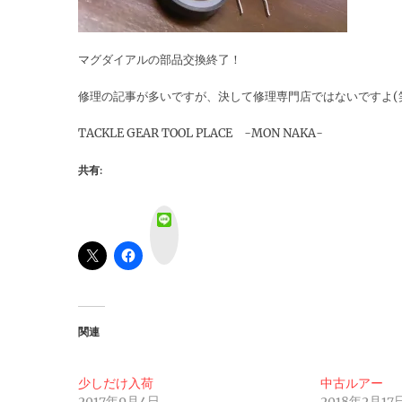
マグダイアルの部品交換終了！
修理の記事が多いですが、決して修理専門店ではないですよ(
TACKLE GEAR TOOL PLACE -MON NAKA-
共有:
L
i
n
e
関連
少しだけ入荷
中古ルアー
2017年9月4日
2018年2月17