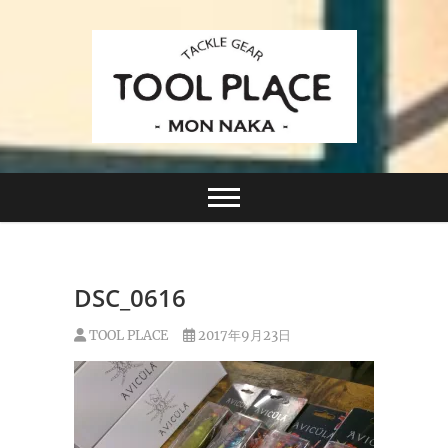
Skip
to
content
小さなルアーフィッシングショップ「ツールプレイ
TACKLE GEAR
ス」が門前仲町に近日オープン！
TOOL PLACE ツー
ルプレイス
DSC_0616
TOOL PLACE
2017年9月23日