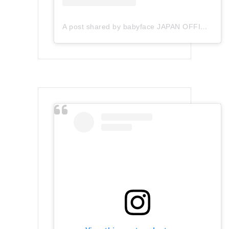
A post shared by babyface JAPAN OFFICIAL (@babyface_japan)