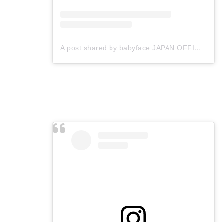
A post shared by babyface JAPAN OFFICIAL (@babyface_japan)