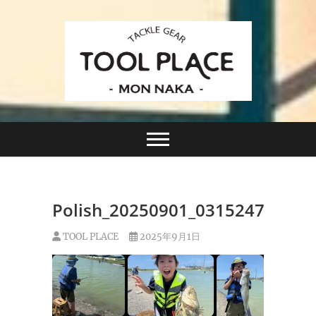
Skip
to
content
小さなルアーフィッシングショップ「ツールプレイ
TACKLE GEAR
ス」が門前仲町に近日オープン！
TOOL PLACE ツー
ルプレイス
Polish_20250901_031524783
TOOL PLACE
2025年9月1日