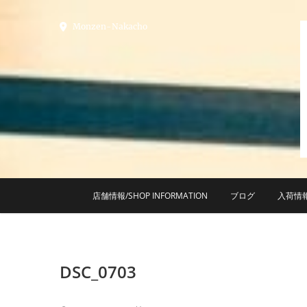
Skip
to
Monzen-Nakacho
content
店舗情報/SHOP INFORMATION
ブログ
入荷情
DSC_0703