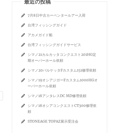
最近の投稿
7月8日中古カーペンタールアー入荷
台湾フィッシングガイド
アカメガイド船
台湾フィッシングガイドサービス
シマノ21カルカッタコンクエスト201HG定
期オーバーホール依頼
シマノ20バルケッタFカスタム151修理依頼
シマノ19オシアジガーFカスタム1000HGオ
ーバーホール依頼
シマノ18アンタレスDC MD修理依頼
シマノ18オシアコンクエストCT300修理依
頼
STONEAGE TOPAZ展示受注会