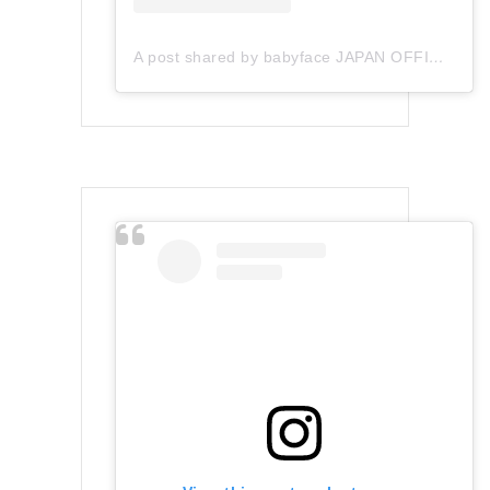
A post shared by babyface JAPAN OFFICIAL (@babyface_japan)