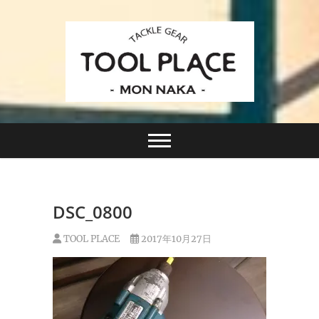
Skip
to
content
小さなルアーフィッシングショップ「ツールプレイ
TACKLE GEAR
ス」が門前仲町に近日オープン！
TOOL PLACE ツー
ルプレイス
DSC_0800
TOOL PLACE
2017年10月27日