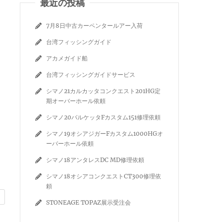
最近の投稿
7月8日中古カーペンタールアー入荷
台湾フィッシングガイド
アカメガイド船
台湾フィッシングガイドサービス
シマノ21カルカッタコンクエスト201HG定
期オーバーホール依頼
シマノ20バルケッタFカスタム151修理依頼
シマノ19オシアジガーFカスタム1000HGオ
ーバーホール依頼
シマノ18アンタレスDC MD修理依頼
シマノ18オシアコンクエストCT300修理依
頼
STONEAGE TOPAZ展示受注会