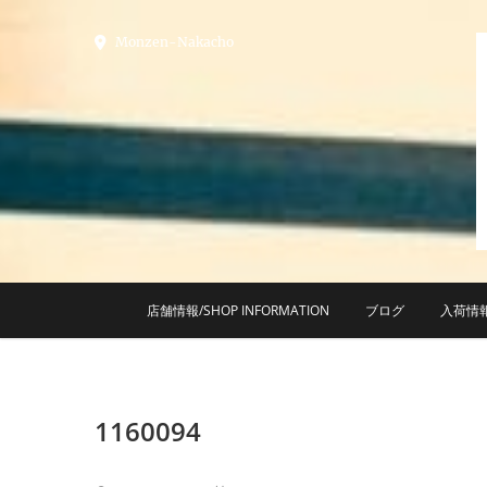
Skip
to
Monzen-Nakacho
content
店舗情報/SHOP INFORMATION
ブログ
入荷情
1160094