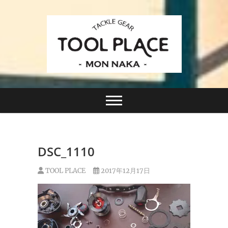
Skip
to
content
小さなルアーフィッシングショップ「ツールプレイ
TACKLE GEAR
ス」が門前仲町に近日オープン！
TOOL PLACE ツー
ルプレイス
DSC_1110
TOOL PLACE
2017年12月17日