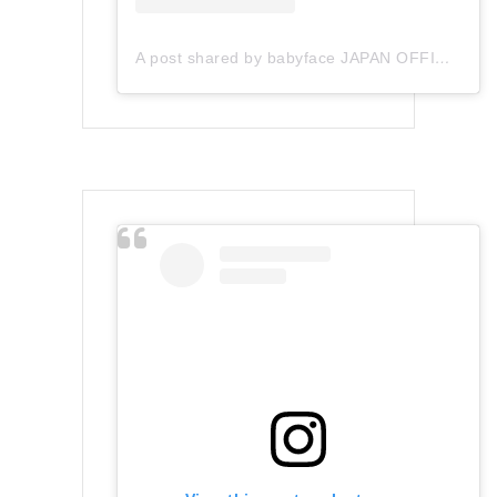
A post shared by babyface JAPAN OFFICIAL (@babyface_japan)