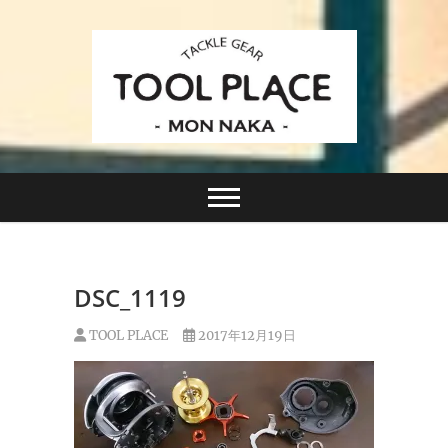
Skip
to
content
小さなルアーフィッシングショップ「ツールプレイ
TACKLE GEAR
ス」が門前仲町に近日オープン！
TOOL PLACE ツー
ルプレイス
DSC_1119
TOOL PLACE
2017年12月19日