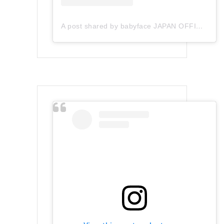
A post shared by babyface JAPAN OFFICIAL (@babyface_japan)