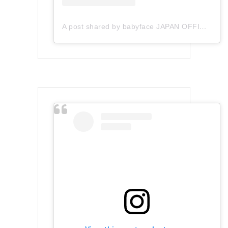
A post shared by babyface JAPAN OFFICIAL (@babyface_japan)