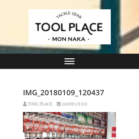
Skip
to
content
小さなルアーフィッシングショップ「ツールプレイ
TACKLE GEAR
ス」が門前仲町に近日オープン！
TOOL PLACE ツー
ルプレイス
IMG_20180109_120437
TOOL PLACE
2018年1月9日