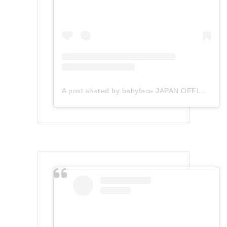
A post shared by babyface JAPAN OFFICIAL (@babyface_japan)