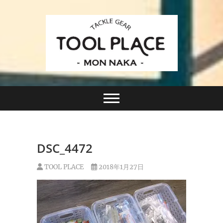
Skip
to
content
小さなルアーフィッシングショップ「ツールプレイ
TACKLE GEAR
ス」が門前仲町に近日オープン！
TOOL PLACE ツー
ルプレイス
DSC_4472
TOOL PLACE
2018年1月27日