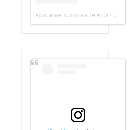
A post shared by babyface JAPAN OFFICIAL (@babyface_japan)