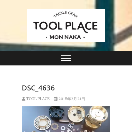
Skip
to
content
小さなルアーフィッシングショップ「ツールプレイ
TACKLE GEAR
ス」が門前仲町に近日オープン！
TOOL PLACE ツー
ルプレイス
DSC_4636
TOOL PLACE
2018年2月21日