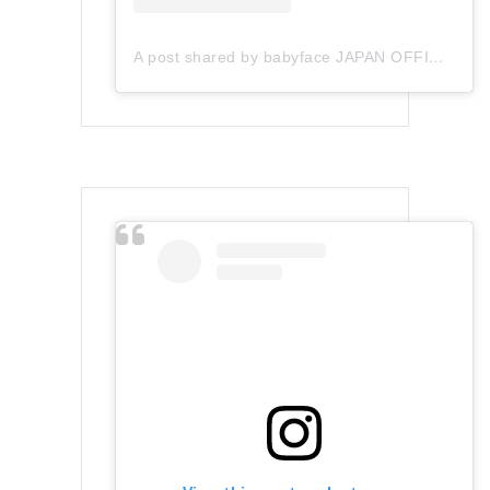
A post shared by babyface JAPAN OFFICIAL (@babyface_japan)