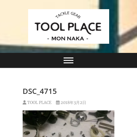
Skip
to
content
小さなルアーフィッシングショップ「ツールプレイ
TACKLE GEAR
ス」が門前仲町に近日オープン！
TOOL PLACE ツー
ルプレイス
DSC_4715
TOOL PLACE
2018年3月2日