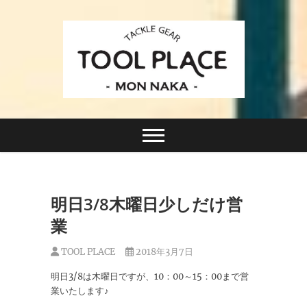
Skip
to
content
小さなルアーフィッシングショップ「ツールプレイ
TACKLE GEAR
ス」が門前仲町に近日オープン！
TOOL PLACE ツー
ルプレイス
明日3/8木曜日少しだけ営
業
TOOL PLACE
2018年3月7日
明日3/8は木曜日ですが、10：00～15：00まで営
業いたします♪