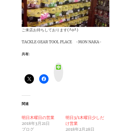
ご来店お待ちしております(^o^)
TACKLE GEAR TOOL PLACE -MON NAKA-
共有:
L
i
n
e
関連
明日木曜日の営業
明日3/1木曜日少しだ
2018年3月21日
け営業
ブログ
2018年2月28日