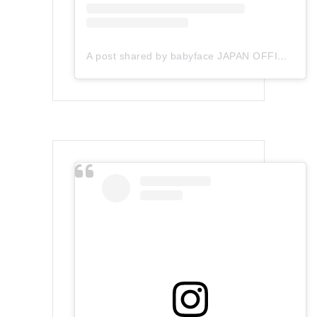
A post shared by babyface JAPAN OFFICIAL (@babyface_japan)