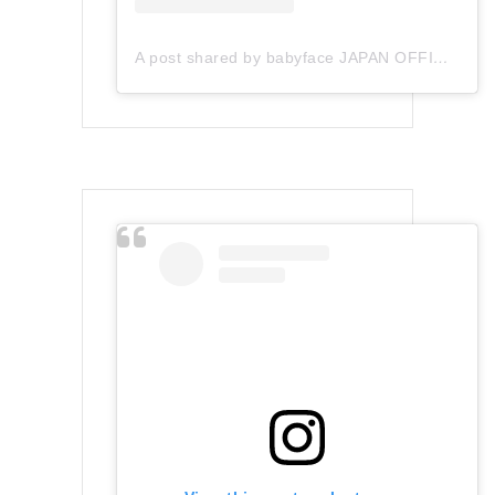
A post shared by babyface JAPAN OFFICIAL (@babyface_japan)