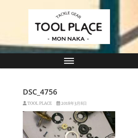
Skip
to
content
小さなルアーフィッシングショップ「ツールプレイ
TACKLE GEAR
ス」が門前仲町に近日オープン！
TOOL PLACE ツー
ルプレイス
DSC_4756
TOOL PLACE
2018年3月8日