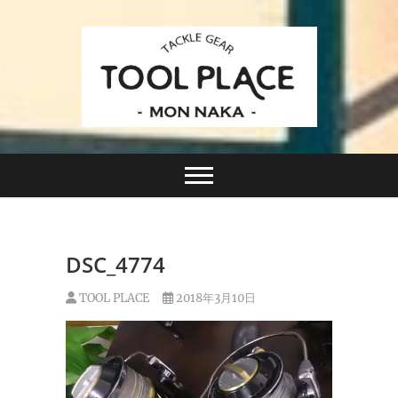
Skip
to
content
小さなルアーフィッシングショップ「ツールプレイ
TACKLE GEAR
ス」が門前仲町に近日オープン！
TOOL PLACE ツー
ルプレイス
DSC_4774
TOOL PLACE
2018年3月10日