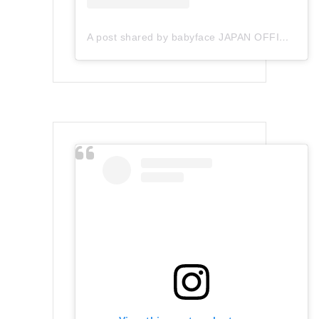
A post shared by babyface JAPAN OFFICIAL (@babyface_japan)