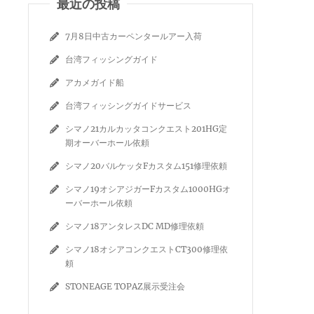
最近の投稿
7月8日中古カーペンタールアー入荷
台湾フィッシングガイド
アカメガイド船
台湾フィッシングガイドサービス
シマノ21カルカッタコンクエスト201HG定
期オーバーホール依頼
シマノ20バルケッタFカスタム151修理依頼
シマノ19オシアジガーFカスタム1000HGオ
ーバーホール依頼
シマノ18アンタレスDC MD修理依頼
シマノ18オシアコンクエストCT300修理依
頼
STONEAGE TOPAZ展示受注会