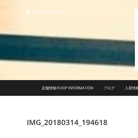
Skip
to
Monzen-Nakacho
content
店舗情報/SHOP INFORMATION
ブログ
入荷情
IMG_20180314_194618