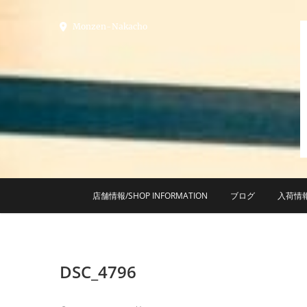
Skip
to
Monzen-Nakacho
content
店舗情報/SHOP INFORMATION
ブログ
入荷情
DSC_4796