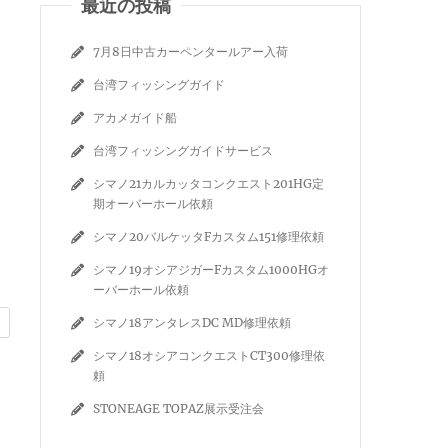
最近の投稿
7月8日中古カーペンタールアー入荷
台湾フィッシングガイド
アカメガイド船
台湾フィッシングガイドサービス
シマノ21カルカッタコンクエスト201HG定
期オーバーホール依頼
シマノ20バルケッタFカスタム151修理依頼
シマノ19オシアジガーFカスタム1000HGオ
ーバーホール依頼
シマノ18アンタレスDC MD修理依頼
シマノ18オシアコンクエストCT300修理依
頼
STONEAGE TOPAZ展示受注会