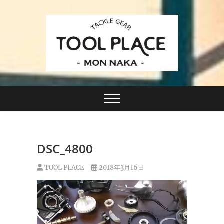
Skip
to
content
小さなルアーフィッシングショップ「ツールプレイ
TACKLE GEAR
ス」が門前仲町に近日オープン！
TOOL PLACE ツー
ルプレイス
DSC_4800
TOOL PLACE
2018年3月16日