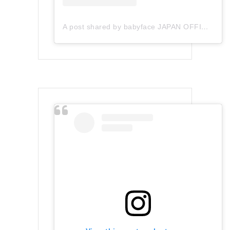
A post shared by babyface JAPAN OFFICIAL (@babyface_japan)