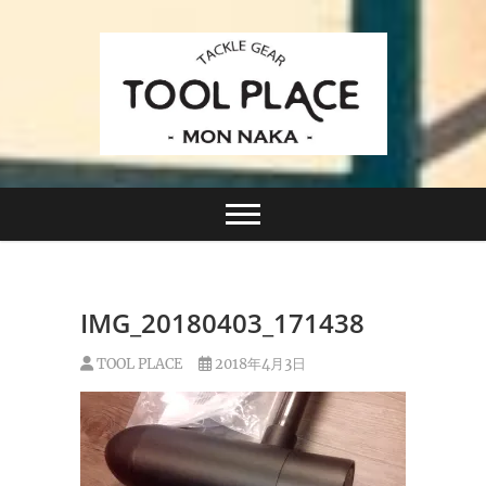
Skip
to
content
小さなルアーフィッシングショップ「ツールプレイ
TACKLE GEAR
ス」が門前仲町に近日オープン！
TOOL PLACE ツー
ルプレイス
IMG_20180403_171438
TOOL PLACE
2018年4月3日