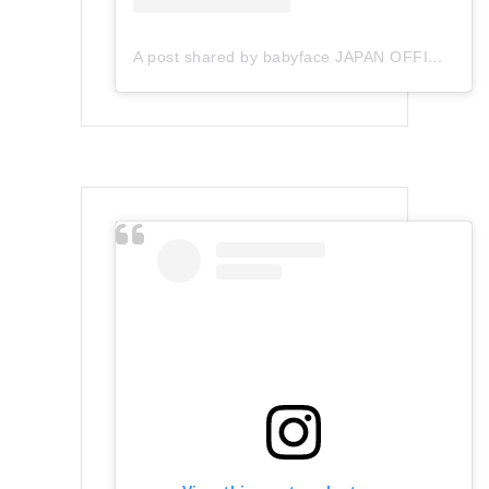
A post shared by babyface JAPAN OFFICIAL (@babyface_japan)