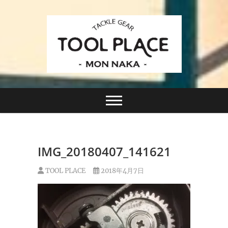
Skip
to
content
小さなルアーフィッシングショップ「ツールプレイ
TACKLE GEAR
ス」が門前仲町に近日オープン！
TOOL PLACE ツー
ルプレイス
IMG_20180407_141621
TOOL PLACE
2018年4月7日