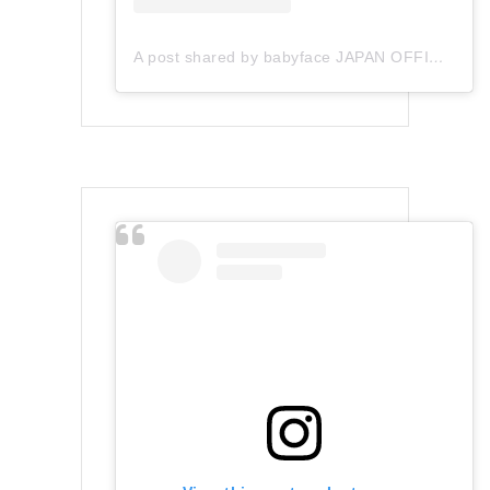
A post shared by babyface JAPAN OFFICIAL (@babyface_japan)