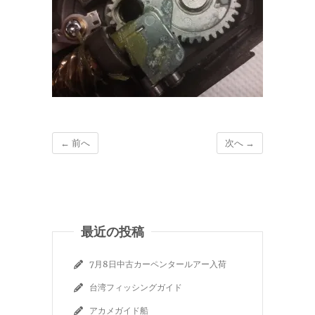
← 前へ
次へ →
最近の投稿
7月8日中古カーペンタールアー入荷
台湾フィッシングガイド
アカメガイド船