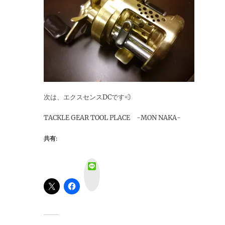
次は、エクスセンスDCです💨
TACKLE GEAR TOOL PLACE -MON NAKA-
共有:
L
i
n
e