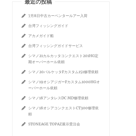
最近の投稿
7月8日中古カーペンタールアー入荷
台湾フィッシングガイド
アカメガイド船
台湾フィッシングガイドサービス
シマノ21カルカッタコンクエスト201HG定
期オーバーホール依頼
シマノ20バルケッタFカスタム151修理依頼
シマノ19オシアジガーFカスタム1000HGオ
ーバーホール依頼
シマノ18アンタレスDC MD修理依頼
シマノ18オシアコンクエストCT300修理依
頼
STONEAGE TOPAZ展示受注会