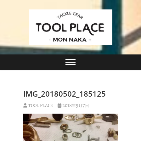
Skip
to
content
小さなルアーフィッシングショップ「ツールプレイ
TACKLE GEAR
ス」が門前仲町に近日オープン！
TOOL PLACE ツー
ルプレイス
IMG_20180502_185125
TOOL PLACE
2018年5月7日