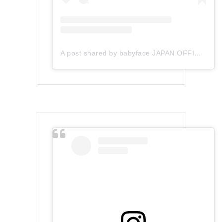
A post shared by babyface JAPAN OFFICIAL (@babyface_japan)