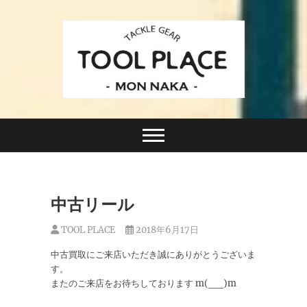
Skip
to
content
小さなルアーフィッシングショップ「ツールプレイ
TACKLE GEAR
ス」が門前仲町に近日オープン！
TOOL PLACE ツー
ルプレイス
中古リール
TOOL PLACE
2018年6月17日
中古買取にご来店いただき誠にありがとうございま
す。
またのご来店をお待ちしております m(__)m