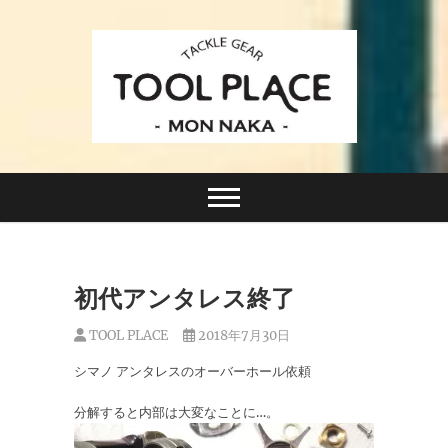
Skip
to
content
小さなルアーフィッシングショップ「ツールプレイ
TACKLE GEAR
ス」が門前仲町に近日オープン！
TOOL PLACE ツー
ルプレイス
初代アンタレス終了
TOOL PLACE
2018年7月30日
シマノ アンタレスのオーバーホール依頼
分解すると内部は大変なことに…。