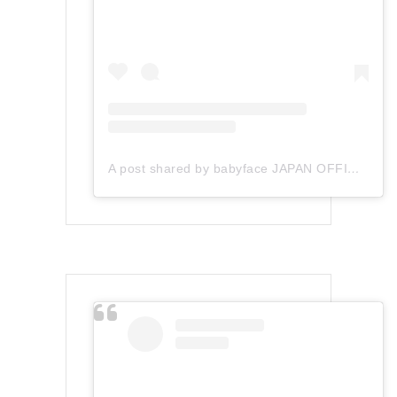
A post shared by babyface JAPAN OFFICIAL (@babyface_japan)