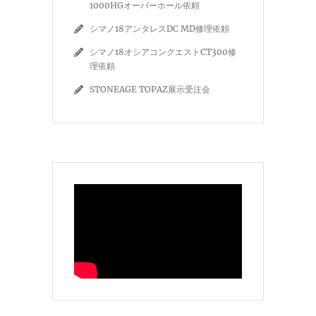
1000HGオーバーホール依頼
シマノ18アンタレスDC MD修理依頼
シマノ18オシアコンクエストCT300修
理依頼
STONEAGE TOPAZ展示受注会