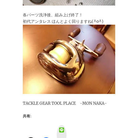
各パーツ洗浄後、組み上げ終了！
初代アンタレス ほんとよく回りますね(^o^)
TACKLE GEAR TOOL PLACE -MON NAKA-
共有:
L
i
n