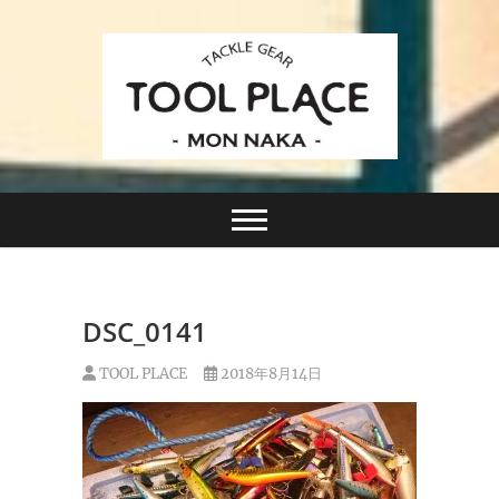
Skip
to
content
小さなルアーフィッシングショップ「ツールプレイ
TACKLE GEAR
ス」が門前仲町に近日オープン！
TOOL PLACE ツー
ルプレイス
DSC_0141
TOOL PLACE
2018年8月14日