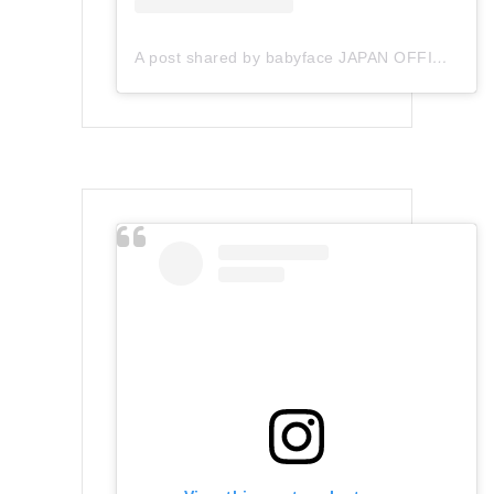
A post shared by babyface JAPAN OFFICIAL (@babyface_japan)