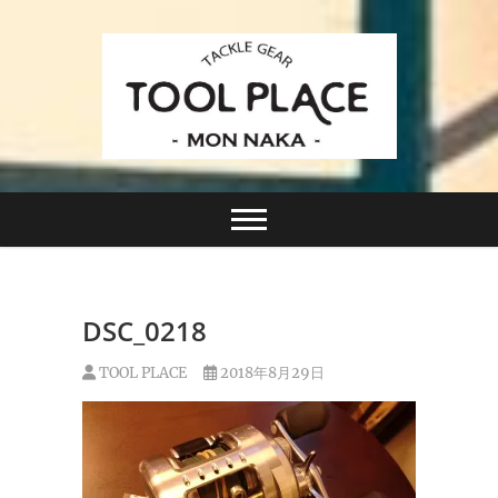
Skip
to
content
小さなルアーフィッシングショップ「ツールプレイ
TACKLE GEAR
ス」が門前仲町に近日オープン！
TOOL PLACE ツー
ルプレイス
DSC_0218
TOOL PLACE
2018年8月29日