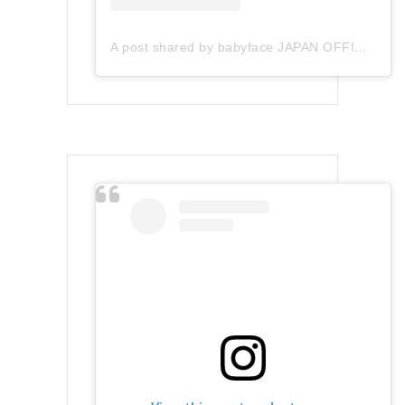
A post shared by babyface JAPAN OFFICIAL (@babyface_japan)