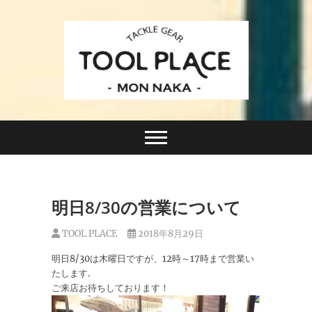
Skip
to
content
小さなルアーフィッシングショップ「ツールプレイ
TACKLE GEAR
ス」が門前仲町に近日オープン！
TOOL PLACE ツー
ルプレイス
明日8/30の営業について
TOOL PLACE
2018年8月29日
明日8/30は木曜日ですが、12時～17時まで営業い
たします.
ご来店お待ちしております！