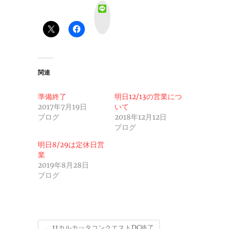
L
i
n
e
関連
準備終了
明日12/13の営業につ
2017年7月19日
いて
ブログ
2018年12月12日
ブログ
明日8/29は定休日営
業
2019年8月28日
ブログ
←
11カルカッタコンクエストDC終了