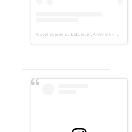
A post shared by babyface JAPAN OFFICIAL (@babyface_japan)