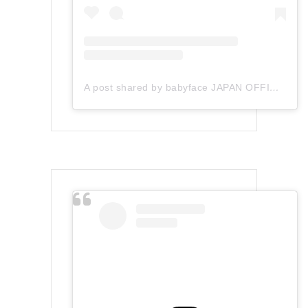
A post shared by babyface JAPAN OFFICIAL (@babyface_japan)