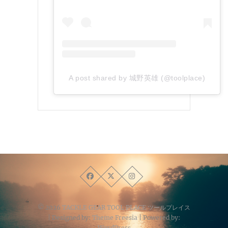
A post shared by 城野英雄 (@toolplace)
© 2026
TACKLE GEAR TOOL PLACE ツールプレイス
| Designed by:
Theme Freesia
| Powered by:
WordPress