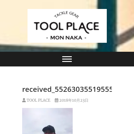
Skip
to
content
小さなルアーフィッシングショップ「ツールプレイ
TACKLE GEAR
ス」が門前仲町に近日オープン！
TOOL PLACE ツー
ルプレイス
received_552630355195551
TOOL PLACE
2018年10月23日