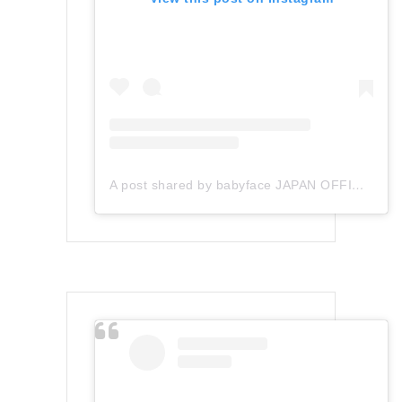
A post shared by babyface JAPAN OFFICIAL (@babyface_japan)