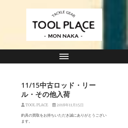
Skip
to
content
小さなルアーフィッシングショップ「ツールプレイ
TACKLE GEAR
ス」が門前仲町に近日オープン！
TOOL PLACE ツー
ルプレイス
11/15中古ロッド・リー
ル・その他入荷
TOOL PLACE
2018年11月15日
釣具の買取をお持ちいただき誠にありがとうござい
ます。