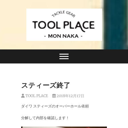
Skip
to
content
小さなルアーフィッシングショップ「ツールプレイ
TACKLE GEAR
ス」が門前仲町に近日オープン！
TOOL PLACE ツー
ルプレイス
スティーズ終了
TOOL PLACE
2018年12月17日
ダイワ スティーズのオーバーホール依頼
分解して内部を確認します！