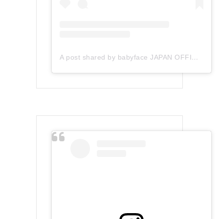
A post shared by babyface JAPAN OFFICIAL (@babyface_japan)