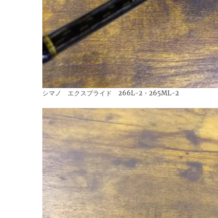
シマノ エクスプライド 266L-2・265ML-2