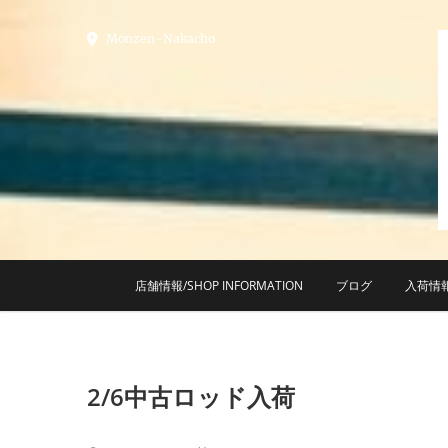
Skip
to
Monzen-Nakacho
content
店舗情報/SHOP INFORMATION
ブログ
入荷情
2/6中古ロッド入荷