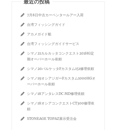
最近の投稿
7月8日中古カーペンタールアー入荷
台湾フィッシングガイド
アカメガイド船
台湾フィッシングガイドサービス
シマノ21カルカッタコンクエスト201HG定
期オーバーホール依頼
シマノ20バルケッタFカスタム151修理依頼
シマノ19オシアジガーFカスタム1000HGオ
ーバーホール依頼
シマノ18アンタレスDC MD修理依頼
シマノ18オシアコンクエストCT300修理依
頼
STONEAGE TOPAZ展示受注会