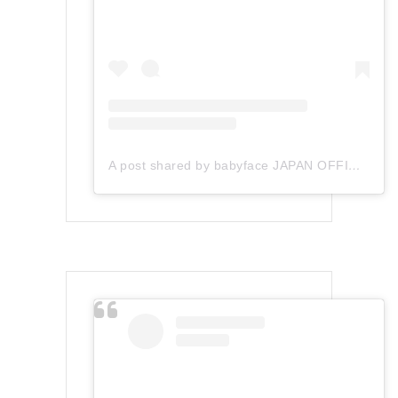
A post shared by babyface JAPAN OFFICIAL (@babyface_japan)