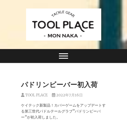
Skip
to
content
小さなルアーフィッシングショップ「ツールプレイ
TACKLE GEAR
ス」が門前仲町に近日オープン！
TOOL PLACE ツー
ルプレイス
パドリンビーバー初入荷
TOOL PLACE
2022年7月16日
ケイテック新製品！カバーゲームをアップデートす
る第三世代パドルテールグラブ”パドリンビーバ
ー”が初入荷しました。