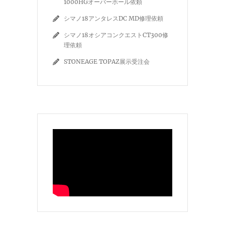
1000HGオーバーホール依頼
シマノ18アンタレスDC MD修理依頼
シマノ18オシアコンクエストCT300修
理依頼
STONEAGE TOPAZ展示受注会