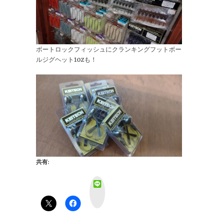
ボートロックフィッシュにクランキングフットボー
ルジグヘット1ozも！
共有:
L
i
n
e