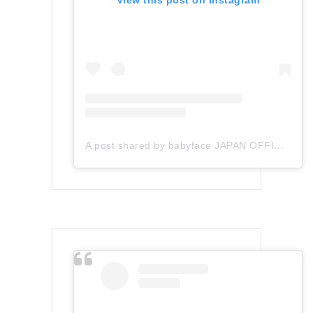
A post shared by babyface JAPAN OFFICIAL (@babyface_japan)