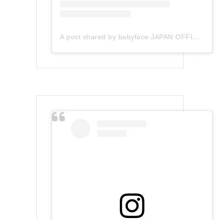
A post shared by babyface JAPAN OFFICIAL (@babyface_japan)