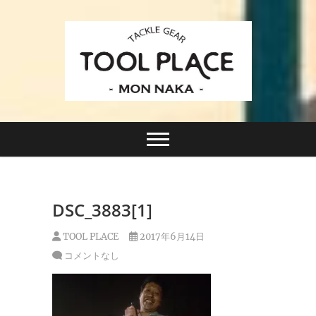
Skip
to
content
小さなルアーフィッシングショップ「ツールプレイ
TACKLE GEAR
ス」が門前仲町に近日オープン！
TOOL PLACE ツー
ルプレイス
DSC_3883[1]
TOOL PLACE
2017年6月14日
コメントなし