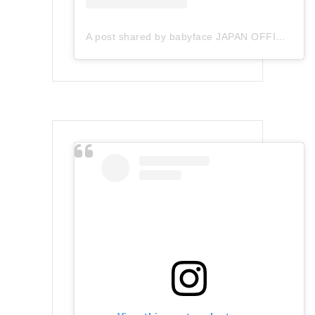
A post shared by babyface JAPAN OFFICIAL (@babyface_japan)