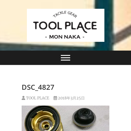
Skip
to
content
小さなルアーフィッシングショップ「ツールプレイ
TACKLE GEAR
ス」が門前仲町に近日オープン！
TOOL PLACE ツー
ルプレイス
DSC_4827
TOOL PLACE
2018年3月25日